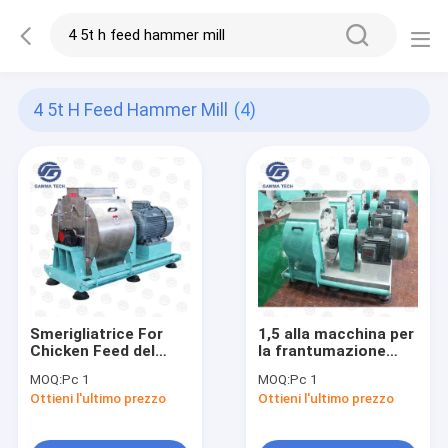
4 5t H Feed Hammer Mill
(4)
Smerigliatrice For
1,5 alla macchina per
Chicken Feed del
la frantumazione
grano del pollame del
grezza del mulino a
MOQ:
Pc 1
MOQ:
Pc 1
bestiame del mulino
martelli
Ottieni l'ultimo prezzo
Ottieni l'ultimo prezzo
a martelli
dell'alimentazione di
dell'alimentazione di
4.5T/H SFSP 675mm
4.5TPH SS304