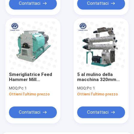
Contattaci
Contattaci
Smerigliatrice Feed
5 al mulino della
Hammer Mill
macchina 320mm
dell'alimentazione
Ring Die Poultry Farm
MOQ:
Pc 1
MOQ:
Pc 1
del bestiame
Feed della pallina
Ottieni l'ultimo prezzo
Ottieni l'ultimo prezzo
dell'alimentazione
animale 20TPH
Contattaci
Contattaci