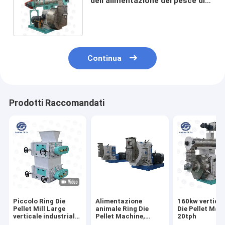
dell'alimentazione del pesce di
12tph 2mm 3mm Ring Die Pellet
Machine Floating
Continua
Prodotti Raccomandati
Piccolo Ring Die
Alimentazione
160kw vertical
Pellet Mill Large
animale Ring Die
Die Pellet Mac
verticale industriale
Pellet Machine,
20tph
di capacità di 45KW
mulino 1-1.8tph