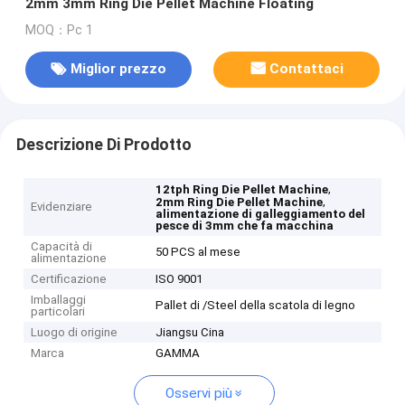
2mm 3mm Ring Die Pellet Machine Floating
MOQ：Pc 1
Miglior prezzo
Contattaci
Descrizione Di Prodotto
,
12tph Ring Die Pellet Machine
,
2mm Ring Die Pellet Machine
Evidenziare
alimentazione di galleggiamento del
pesce di 3mm che fa macchina
Capacità di
50 PCS al mese
alimentazione
Certificazione
ISO 9001
Imballaggi
Pallet di /Steel della scatola di legno
particolari
Luogo di origine
Jiangsu Cina
Marca
GAMMA
Osservi più