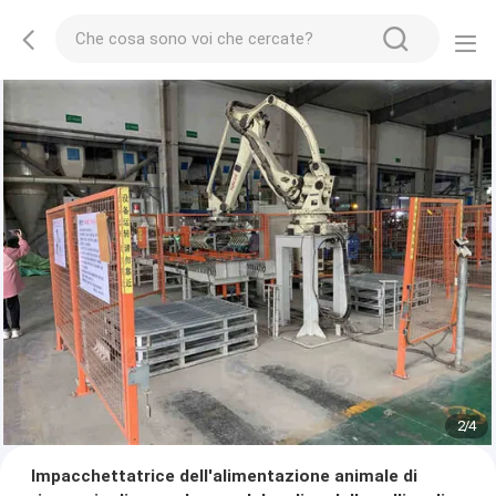
2
/
4
Impacchettatrice dell'alimentazione animale di