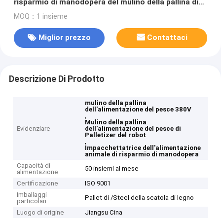
risparmio di manodopera del mulino della pallina di
Palletizer del robot dell'alimentazione del pesce
MOQ：1 insieme
Miglior prezzo
Contattaci
Descrizione Di Prodotto
mulino della pallina
dell'alimentazione del pesce 380V
,
Mulino della pallina
Evidenziare
dell'alimentazione del pesce di
Palletizer del robot
,
Impacchettatrice dell'alimentazione
animale di risparmio di manodopera
Capacità di
50 insiemi al mese
alimentazione
Certificazione
ISO 9001
Imballaggi
Pallet di /Steel della scatola di legno
particolari
Luogo di origine
Jiangsu Cina